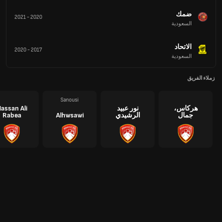
ضمك‎
2021
-
2020
السعودية
الاتحاد
2020
-
2017
السعودية
زملاء الفريق
Sanousi
هركاس،
نور عبيد
assan Ali
جمال
الرشيدي
Alhwsawi
Rabea