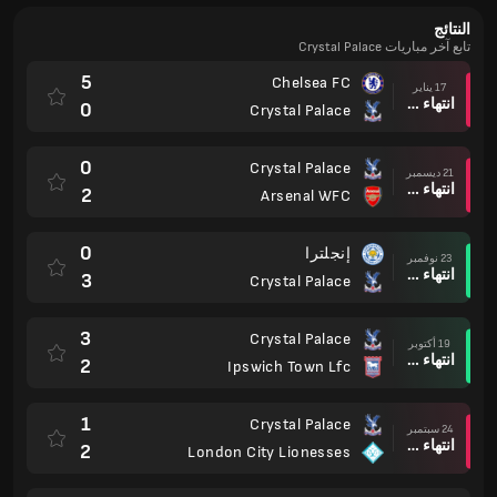
النتائج
تابع آخر مباريات Crystal Palace
5
Chelsea FC
17 يناير
انتهاء وقت المباراة
0
Crystal Palace
0
Crystal Palace
21 ديسمبر
انتهاء وقت المباراة
2
Arsenal WFC
0
إنجلترا
23 نوفمبر
انتهاء وقت المباراة
3
Crystal Palace
3
Crystal Palace
19 أكتوبر
انتهاء وقت المباراة
2
Ipswich Town Lfc
1
Crystal Palace
24 سبتمبر
انتهاء وقت المباراة
2
London City Lionesses