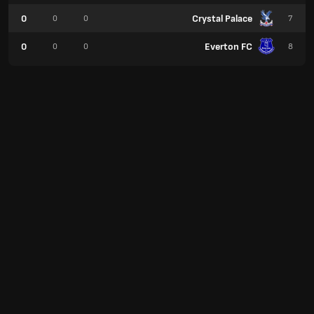
0
Crystal Palace
0
0
7
0
Everton FC
0
0
8