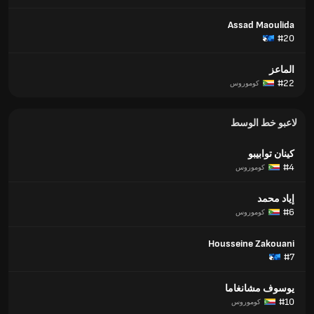
Assad Maoulida
#20
الماعز
#22
كوموروس
لاعبو خط الوسط
كينان توابيبو
#4
كوموروس
إياد محمد
#6
كوموروس
Housseine Zakouani
#7
يوسوف مشانغاما
#10
كوموروس