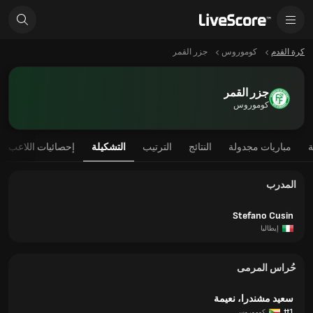
كرة القدم
كوموروس
جزر القمر
جزر القمر
كوموروس
ة
مباريات مجدولة
النتائج
الترتيب
التشكيلة
إحصائيات اللاعب
المدرب
Stefano Cusin
إيطاليا
حُراس المرمى
سعيد مشندرا، نعيمة
#1
كوموروس