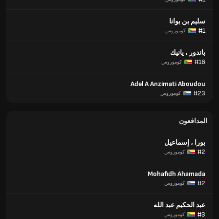
سليم بن بوانا
#1
كوموروس
باندور ، يانيك
#16
كوموروس
Adel A Anzimati Aboudou
#23
كوموروس
المدافعون
بورا ، إسماعيل
#2
كوموروس
Mohafidh Ahamada
#2
كوموروس
عبد الحكيم عبد الله
#3
كوموروس