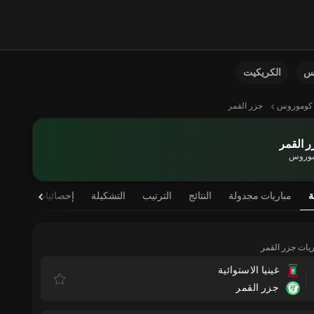
نس
الكريكيت
كوموروس
جزر القمر
 القمر
وروس
ة
مباريات مجدولة
النتائج
الترتيب
التشكيلة
إحصائيات اللاعب
اريات جزر القمر
غينيا الاستوائية
جزر القمر