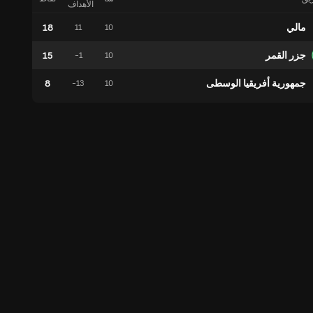
الأهداف
مالي
18
5
11
10
جزر القمر
15
5
-1
10
جمهورية أفريقيا الوسطى
8
2
-13
10