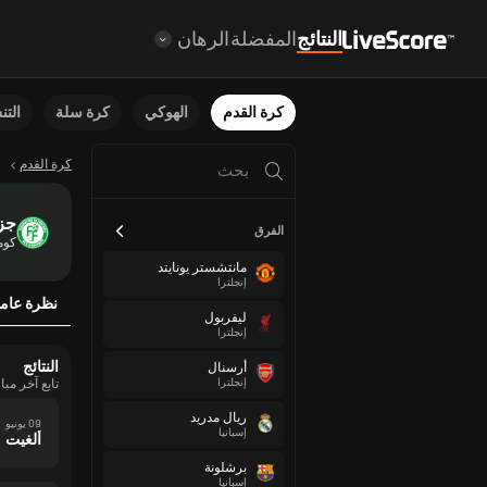
النتائج
المفضلة
الرهان
كرة القدم
الهوكي
كرة سلة
الت
كرة القدم
جزر
الفرق
كوم
مانتشستر يونايتد
إنجلترا
نظرة عام
ليفربول
إنجلترا
النتائج
أرسنال
إنجلترا
تابع آخر مب
ريال مدريد
09 يونيو
إسبانيا
ألغيت
برشلونة
إسبانيا