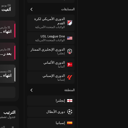
06 يونيو
ألغيت
المسابقات
الدوري الأمريكي لكرة
القدم
الولايات المتحدة الأمريكية
31 مارس
انتهاء وقت ال
USL League One
الولايات المتحدة الأمريكية
الدوري الإنجليزي الممتاز
28 مارس
بعد ركلات الترجيح
إنجلترا
الدوري الألماني
ألمانيا
29 ديسمبر
انتهاء وقت ال
الدوري الإسباني
إسبانيا
المنطقة
إنجلترا
دوري الأبطال
الترتيب
جدول تصفيات
إسبانيا
#
الف