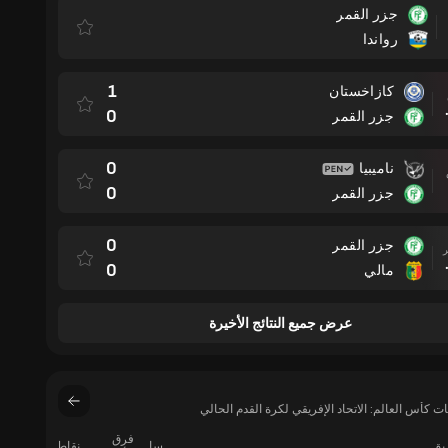
جزر القمر
رواندا
1
كازاخستان
مباراة
0
جزر القمر
0
ناميبيا
0
جزر القمر
0
جزر القمر
مباراة
0
مالي
عرض جميع النتائج الأخيرة
 كأس العالم: الاتحاد الإفريقي لكرة القدم الحالي
فرق
ريق
سا
نقاط
فوز