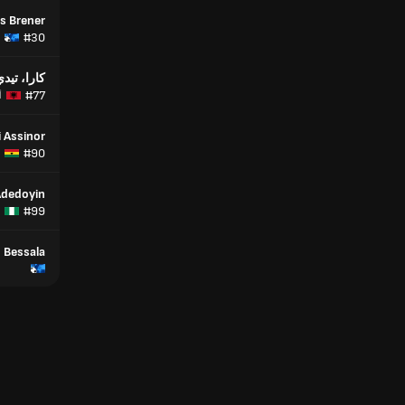
es Brener
#30
كارا، تيد
#77
أ
 Assinor
#90
Adedoyin
#99
 Bessala