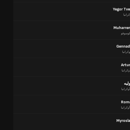
Yegor Tve
رانيا
Muharrem
وسوفو
Gennad
كرانيا
Artu
وكرانيا
ليه
وكرانيا
Roma
أوكرانيا
Myrosl