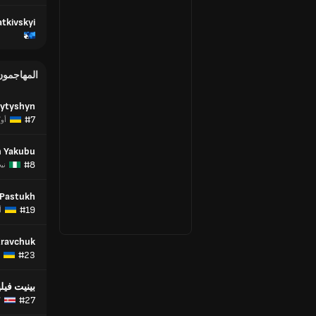
tkivskyi
المهاجمون
kytyshyn
#7
أوك
 Yakubu
#8
نيج
 Pastukh
#19
أ
Kravchuk
#23
بينيت في
#27
ك