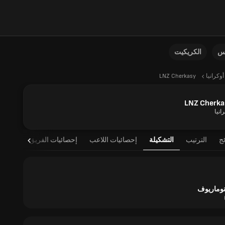
نس
الكريكيت
أوكرانيا
LNZ Cherkasy
LNZ Cherka
انيا
ئج
الترتيب
التشكيلة
إحصائيات اللاعب
إحصائيات الفريق
نوماريوف