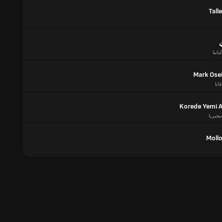
Tall
ي
لبانيا
Mark Osei
غانا
Korede Yemi 
نيجيريا
Mollo