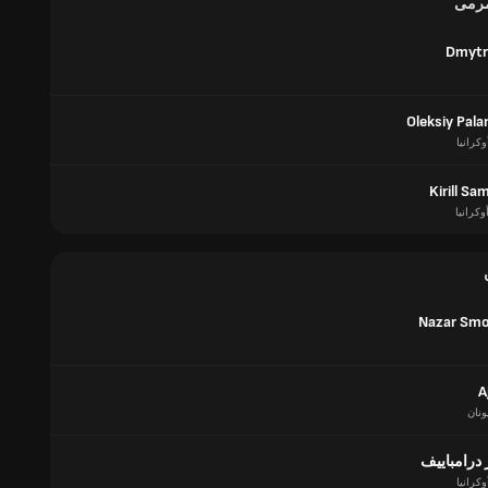
مرمى
Dmytr
Oleksiy Pal
وكرانيا
Kirill S
وكرانيا
Nazar Smo
A
ونان
درامباييف
وكرانيا