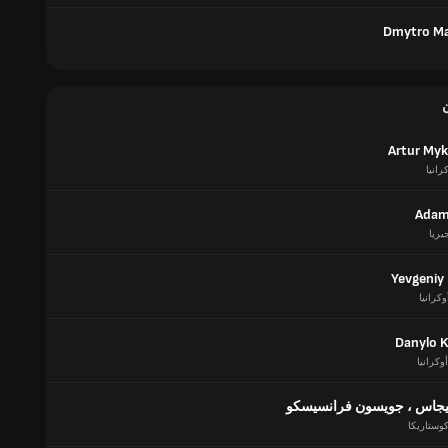
Dmytro Ma
Artur My
رانيا
Adam
يريا
Yevgeniy
وكرانيا
Danylo 
أوكرانيا
ليجاس ، جويسون فرانسيسكو
وستاريكا