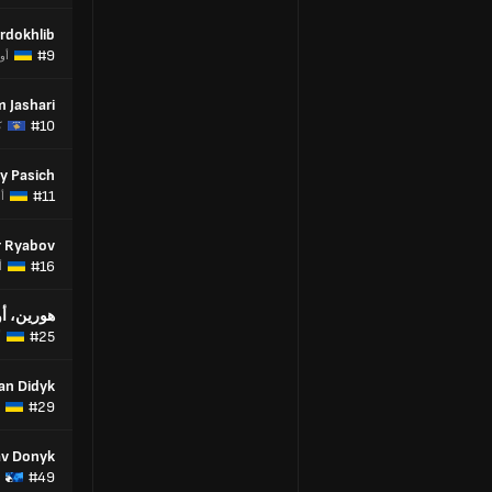
rdokhlib
#9
أوك
 Jashari
#10
ك
y Pasich
#11
أو
r Ryabov
#16
أ
هورين، أو
#25
أ
n Didyk
#29
av Donyk
#49