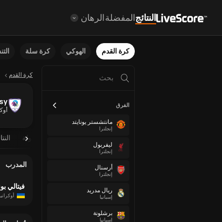
النتائج
المفضلة
الرهان
كرة القدم
الهوكي
كرة سلة
الت
كرة القدم
sy
الفرق
أوكر
مانتشستر يونايتد
إنجلترا
نظرة عامة
مباريات مجدولة
النتا
ليفربول
إنجلترا
المدرب
أرسنال
إنجلترا
فيتالي بو
ريال مدريد
أوكرانيا
إسبانيا
برشلونة
إسبانيا