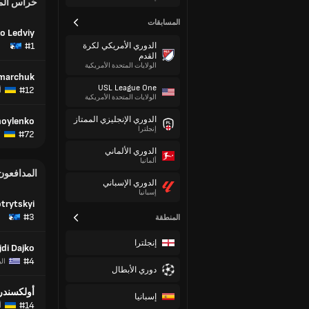
حُراس ال
المسابقات
o Ledviy
#1
الدوري الأمريكي لكرة
القدم
الولايات المتحدة الأمريكية
amarchuk
USL League One
#12
أ
الولايات المتحدة الأمريكية
الدوري الإنجليزي الممتاز
amoylenko
إنجلترا
#72
أ
الدوري الألماني
ألمانيا
المدافعون
الدوري الإسباني
إسبانيا
trytskyi
#3
المنطقة
إنجلترا
jdi Dajko
#4
الي
دوري الأبطال
أولكسندر 
إسبانيا
#14
أ