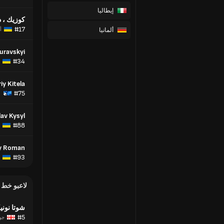
إيطاليا
كوزيك ، 
#17
ألمانيا
أ
Muravskyi
#34
iy Kitela
#75
lav Kysyl
#88
iy Roman
#93
لاعبو خط
شوتا نون
#5
جو