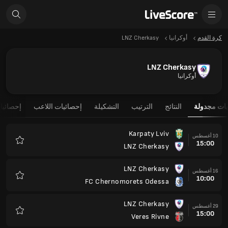
كرة القدم
أوكرانيا
LNZ Cherkasy
LNZ Cherkasy
أوكرانيا
يات مجدولة
النتائج
الترتيب
التشكيلة
إحصائيات اللاعب
إحصائيا
Karpaty Lviv
10 أغسطس
15:00
LNZ Cherkasy
المفضلة
LNZ Cherkasy
16 أغسطس
10:00
FC Chernomorets Odessa
المفضلة
LNZ Cherkasy
29 أغسطس
15:00
Veres Rivne
المفضلة