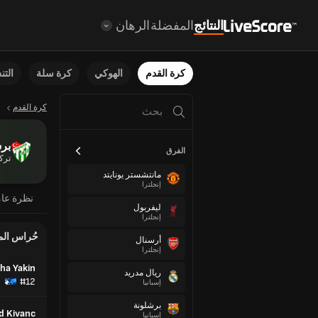
النتائج
المفضلة
الرهان
كرة القدم
الهوكي
كرة سلة
الت
كرة القدم
بر
الفرق
تركي
مانتشستر يونايتد
إنجلترا
نظرة عا
ليفربول
إنجلترا
حُراس ال
أرسنال
إنجلترا
lha Yakin
ريال مدريد
#12
إسبانيا
برشلونة
d Kivanc
إسبانيا