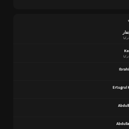
فار
تركيا
Ke
تركيا
Ibrah
Ertugrul 
Abdulk
Abdulla