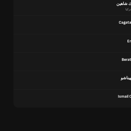
نك شاهين
ركيا
Cagata
Er
Berat
يناشو
Ismail 