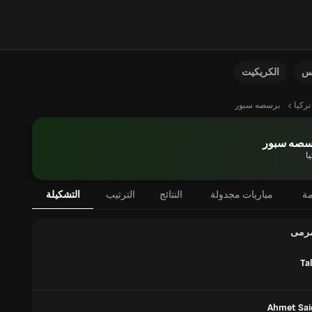
نس
الكريكيت
تركيا
برسصه سبور
سصه سبور
ا
مة
مباريات مجدولة
النتائج
الترتيب
التشكيلة
مرمى
Ta
Ahmet Sai