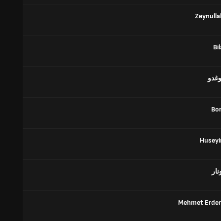
Zeynulla
Bi
وغدو
Bor
Huseyi
نار
Mehmet Erdem