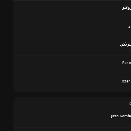
وغلو
ر
هنريكي
ل
Pasc
Ozer
Jires Kem