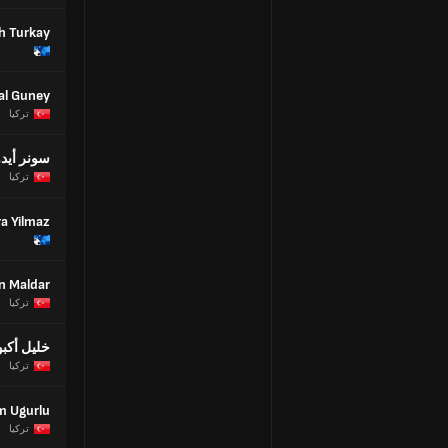
h Turkay
lal Guney
تركيا
سونر أيد
تركيا
a Yilmaz
n Maldar
تركيا
خليل أكبو
تركيا
 Ugurlu
تركيا