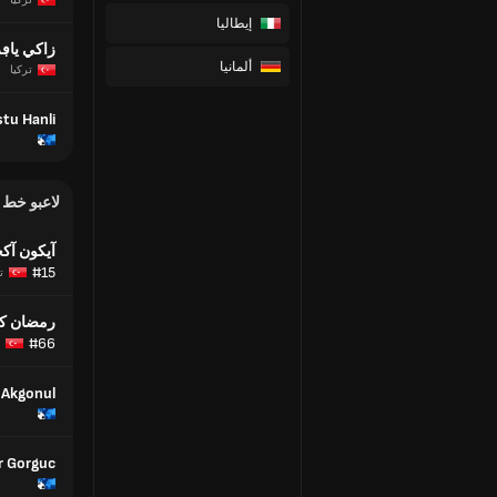
تركيا
إيطاليا
زاكي ياڢ
ألمانيا
تركيا
tu Hanli
لاعبو خط
آيكون آك
#15
ت
رمضان ك
#66
 Akgonul
 Gorguc