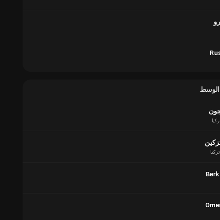
رو
Rus
 الوسط
جون
ركيا
زكين
تركيا
Berk
Omer