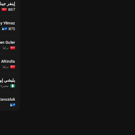
إينفر جي
#67
ت
y Yilmaz
#75
en Guler
تركيا
 Altindis
تركيا
يليشي إيه
نيجيريا
Cavusluk