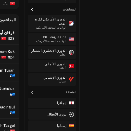
تركيا
المسابقات
الدوري الأمريكي لكرة
المدافعون
القدم
الولايات المتحدة الأمريكية
فرقان أون
USL League One
#23
الولايات المتحدة الأمريكية
الدوري الإنجليزي الممتاز
rem Kok
إنجلترا
#24
الدوري الألماني
ألمانيا
im Turan
الدوري الإسباني
إسبانيا
Kurtulus
المنطقة
إنجلترا
adir Gul
دوري الأبطال
h Tazgel
إسبانيا