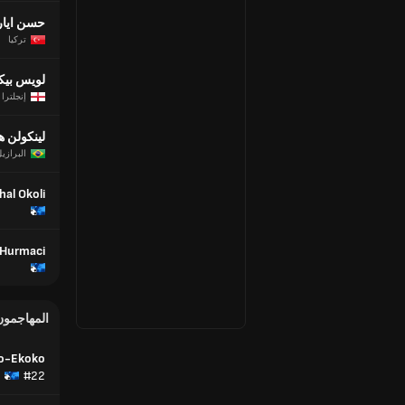
حسن ايار
تركيا
لويس بيك
إنجلترا
لينكولن 
البرازي
hal Okoli
 Hurmaci
المهاجمون
bo-Ekoko
#22