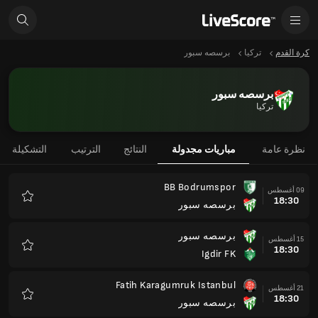
كرة القدم
تركيا
برسصه سبور
برسصه سبور
تركيا
نظرة عامة
مباريات مجدولة
النتائج
الترتيب
التشكيلة
BB Bodrumspor
09 أغسطس
18:30
برسصه سبور
المفضلة
برسصه سبور
15 أغسطس
18:30
Igdir FK
المفضلة
Fatih Karagumruk Istanbul
21 أغسطس
18:30
برسصه سبور
المفضلة