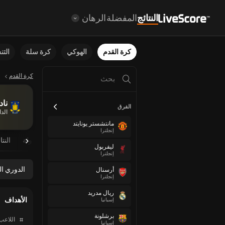
النتائج
المفضلة
الرهان
كرة القدم
الهوكي
كرة سلة
الت
كرة القدم
ناد
الفرق
الد
مانتشستر يونايتد
إنجلترا
نظرة عامة
مباريات مجدولة
النتا
ليفربول
إنجلترا
الدوري ال
أرسنال
إنجلترا
ريال مدريد
الأهداف
إسبانيا
برشلونة
#
اللاعب
إسبانيا