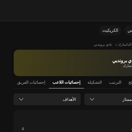
نس
الكريكيت
الدانمارك
نادي بروندبي
ي بروندبي
انمارك
ئج
الترتيب
التشكيلة
إحصائيات اللاعب
إحصائيات الفريق
ممتاز
الأهداف
G