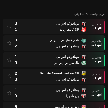
0
SP ڢيلو كلوبو
11 يناير
انتهاء وقت المباراة
0
بوتافوغو اس بي