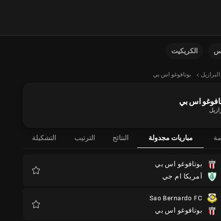
نس
الكريكيت
البرازيل
بوتافوغو اس بي
افوغو اس بي
ازيل
مة
مباريات مجدولة
النتائج
الترتيب
التشكيلة
بوتافوغو اس بي
أمريكا ام جي
المفضلة
Sao Bernardo FC
بوتافوغو اس بي
المفضلة