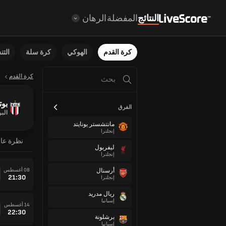
النتائج
المفضلة
الرهان
كرة القدم
الهوكي
كرة سلة
الت
كرة القدم
بوت
الفرق
البر
مانتشستر يونايتد
إنجلترا
نظرة عا
ليفربول
إنجلترا
08 أغسطس
أرسنال
21:30
إنجلترا
ريال مدريد
إسبانيا
14 أغسطس
22:30
برشلونة
إسبانيا