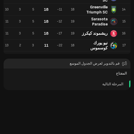
SC
Greenville
18
10
3
5
-11
18
14
Triumph SC
Sarasota
18
11
3
5
-12
19
15
Paradise
ريشموند كيكرز
18
11
3
5
-17
19
16
نيو يورك
11
13
2
3
-22
18
17
كوسموس
قم بالتدوير لعرض الجدول الموسع
المفتاح
المرحلة التالية