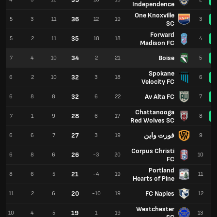
Independence
One Knoxville
36
5
3
11
12
19
3
SC
Forward
35
5
2
11
18
18
4
Madison FC
34
Boise
7
4
10
2
21
5
Spokane
32
6
2
10
3
18
6
Velocity FC
32
Av Alta FC
6
8
8
6
22
7
Chattanooga
28
7
1
9
6
17
8
Red Wolves SC
فورت واين
27
6
6
7
3
19
9
Corpus Christi
26
6
8
6
-3
20
10
FC
Portland
21
8
6
5
-4
19
11
Hearts of Pine
20
FC Naples
11
2
6
-10
19
12
Westchester
19
10
4
5
1
19
13