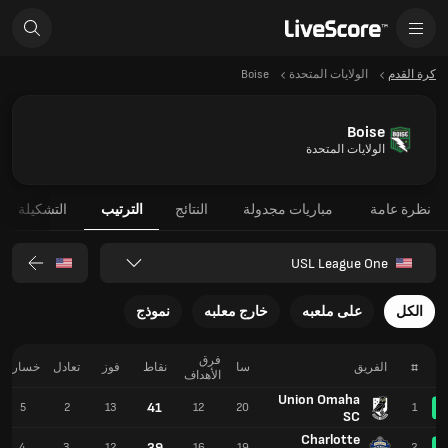
كرة القدم
الولايات المتحدة
Boise
Boise
الولايات المتحدة
نظرة عامة
مباريات مجدولة
النتائج
الترتيب
التشكيلة
USL League One
الكل
على ملعبه
خارج معلبه
نموذج
فرق
#
الفريق
سا
نقاط
فوز
تعادل
خسارة
الأهداف
Union Omaha
41
5
2
13
12
20
1
SC
Charlotte
39
4
3
12
16
19
2