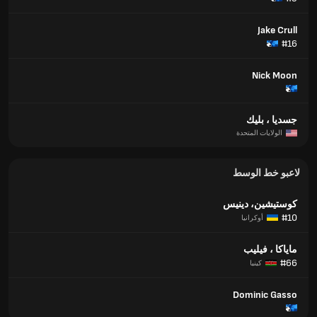
Jake Crull
#16
Nick Moon
جسديا ، بليك
الولايات المتحدة
لاعبو خط الوسط
كوستيشين، دينيس
#10
أوكرانيا
ماياكا ، فيليب
#66
كينيا
Dominic Gasso