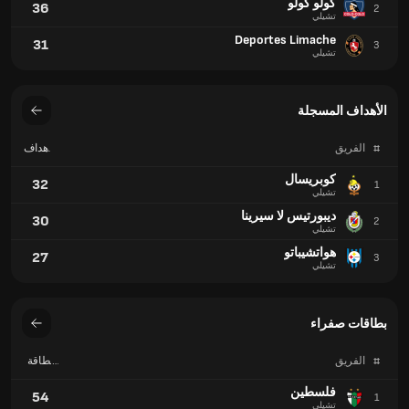
كولو كولو
36
2
تشيلي
Deportes Limache
31
3
تشيلي
الأهداف المسجلة
#
الفريق
الأهداف
المسجلة
كوبريسال
32
1
تشيلي
ديبورتيس لا سيرينا
30
2
تشيلي
هواتشيباتو
27
3
تشيلي
بطاقات صفراء
#
الفريق
بطاقة
صفراء
فلسطين
54
1
تشيلي