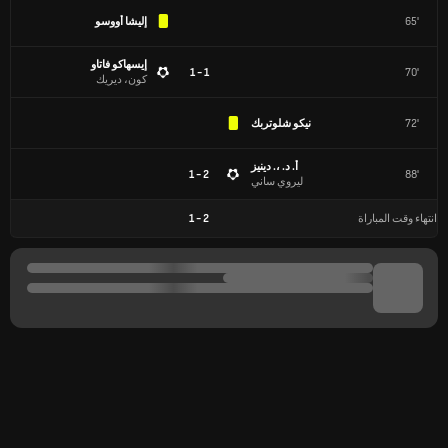
65'
إليشا أووسو
إيسهاكو فاتاو
1 - 1
70'
كون، ديريك
72'
نيكو شلوتربك
أ. د. ،. دينيز
2 - 1
88'
ليروي ساني
انتهاء وقت المباراة
2
-
1