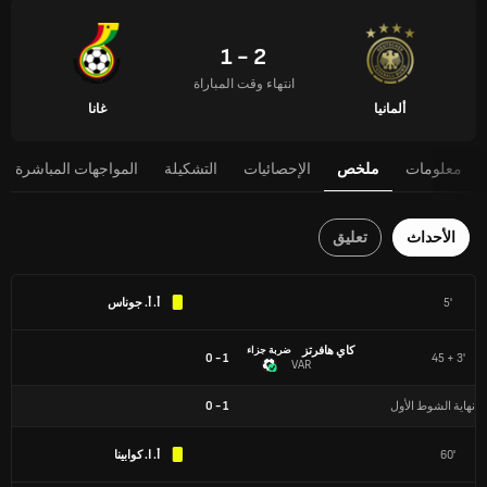
2 - 1
انتهاء وقت المباراة
ألمانيا
غانا
معلومات
ملخص
الإحصائيات
التشكيلة
المواجهات المباشرة
الأحداث
تعليق
5'
أ. أ. جوناس
كاي هافرتز
ضربة جزاء
1 - 0
45 + 3'
VAR
نهاية الشوط الأول
1
-
0
60'
أ. ا. كوابينا