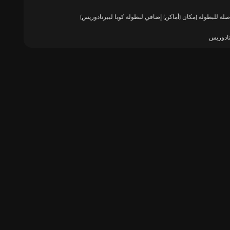
صلة للبطولة (مكان (أماكن) إضافي لبطولة كوبا ليبرتادوريس)
تادوريس