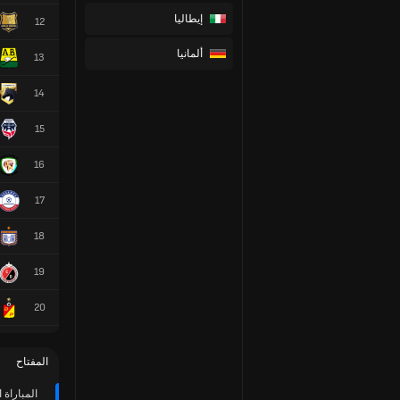
إيطاليا
12
ألمانيا
13
14
15
16
17
18
19
20
المفتاح
المباراة 