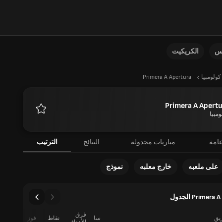
نس
الكريكيت
كولومبيا
Primera A Apertura
Primera A Apert
ومبيا
المفضلة
امة
مباريات مجدولة
النتائج
الترتيب
على ملعبه
خارج معلبه
نموذج
Primer الجدول
فرق
ريق
سا
نقاط
فوز
تعادل