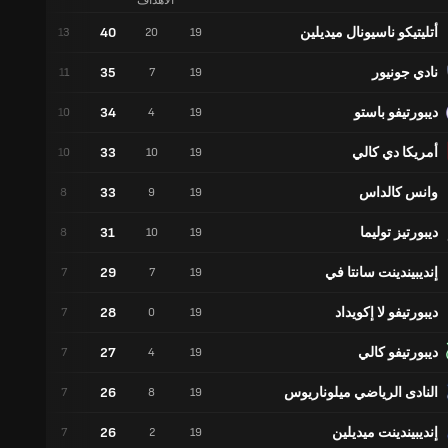
الأهداف
أتليتيكو ناسيونال ميديلين
40
1
13
20
19
نادي جونيور
35
2
11
7
19
ديبورتيفو باستو
34
4
10
4
19
أمريكا دي كالي
33
3
10
10
19
وانس كالداس
33
9
8
9
19
ديبورتيز توليما
31
7
8
10
19
إنديبيندينت سانتا في
29
8
7
7
19
ديبورتيفو لا إكويداد
28
7
7
0
19
ديبورتيفو كالي
27
6
7
4
19
النادى الرياضي ميلوناريوس
26
5
7
8
19
إنديبيندينت ميديلين
26
5
7
2
19