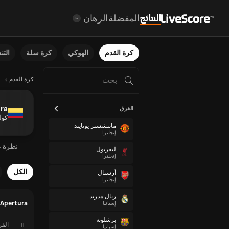
النتائج
المفضلة
الرهان
كرة القدم
الهوكي
كرة سلة
الت
كرة القدم
ura
الفرق
كول
مانتشستر يونايتد
إنجلترا
نظرة ع
ليفربول
إنجلترا
الكل
أرسنال
إنجلترا
ريال مدريد
a A Apertura
إسبانيا
برشلونة
#
الف
إسبانيا