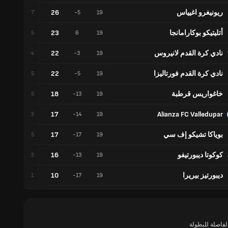
ريونيغرو اغيياس
26
5
7
-5
19
أتليتيكو بوكارامانجا
23
8
5
6
19
نادي كرة القدم لانيروس
22
10
4
-3
19
نادي كرة القدم فورتاليزا
22
7
5
-5
19
خاغواريس قرطبة
18
3
5
-13
19
17
Alianza FC Valledupar
8
3
-14
19
بوياكا تشيكو إف سي
17
2
5
-17
19
كوكوتا ديبورتيفو
16
7
3
-13
19
ديبورتيز بيريرا
10
7
1
-17
19
الفاصلة للبطولة