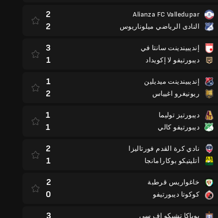
2
Alianza FC Valledupar
2
النادى الرياضي ميلوناريوس
3
إنديبيندينت سانتا في
1
ديبورتيفو لا إكويداد
1
إنديبيندينت ميديلين
2
ريونيغرو اغيياس
1
ديبورتيز توليما
1
ديبورتيفو كالي
2
نادي كرة القدم فورتاليزا
1
أتليتيكو بوكارامانجا
2
خاغواريس قرطبة
0
كوكوتا ديبورتيفو
3
بوياكا تشيكو إف سي