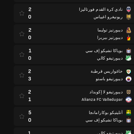
2
نادي كرة القدم فورتاليزا
0
ريونيغرو اغيياس
2
ديبورتيز توليما
0
ديبورتيز بيريرا
1
بوياكا تشيكو إف سي
0
ديبورتيفو كالي
2
خاغواريس قرطبة
3
ديبورتيفو باستو
2
ديبورتيفو لا إكويداد
1
Alianza FC Valledupar
5
أتليتيكو بوكارامانجا
0
بوياكا تشيكو إف سي
1
ديبورتيفو كالي