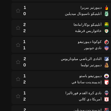
1
ديبورتيز بيريرا
0
أتليتيكو ناسيونال ميديلين
2
أتليتيكو بوكارامانجا
2
خاغواريس قرطبة
1
كوكوتا ديبورتيفو
1
نادي جونيور
2
النادى الرياضي ميلوناريوس
0
ديبورتيز توليما
1
ديبورتيفو باستو
2
إنديبيندينت سانتا في
1
نادي كرة القدم فورتاليزا
2
أمريكا دي كالي
2
إنديبيندينت ميديلين