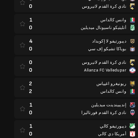
0
نادي كرة القدم لانيروس
1
وانس كالداس
0
أتليتيكو ناسيونال ميديلين
4
ديبورتيفو لا إكويداد
0
بوياكا تشيكو إف سي
0
نادي كرة القدم لانيروس
0
Alianza FC Valledupar
2
ريونيغرو اغيياس
2
وانس كالداس
1
إنديبيندينت ميديلين
0
نادي كرة القدم فورتاليزا
1
ديبورتيفو كالي
0
أمريكا دي كالي