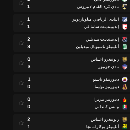
1
نادي كرة القدم لانيروس
1
النادى الرياضي ميلوناريوس
1
إنديبيندينت سانتا في
2
إنديبيندينت ميديلين
3
أتليتيكو ناسيونال ميديلين
0
ريونيغرو اغيياس
3
نادي جونيور
1
ديبورتيفو باستو
0
ديبورتيز توليما
0
ديبورتيز بيريرا
0
وانس كالداس
2
ريونيغرو اغيياس
1
أتليتيكو بوكارامانجا