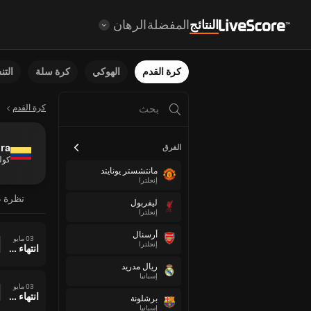
النتائج
المفضلة
الرهان
كرة القدم
الهوكي
كرة سلة
الت
كرة القدم
ura
الفرق
كول
مانتشستر يونايتد
إنجلترا
نظرة ع
ليفربول
إنجلترا
أرسنال
03 مايو
إنجلترا
انتهاء وقت المباراة
ريال مدريد
إسبانيا
03 مايو
انتهاء وقت المباراة
برشلونة
إسبانيا