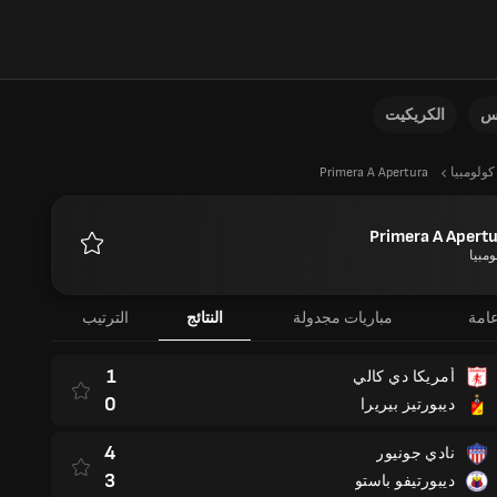
نس
الكريكيت
كولومبيا
Primera A Apertura
Primera A Apert
ومبيا
المفضلة
امة
مباريات مجدولة
النتائج
الترتيب
1
أمريكا دي كالي
0
ديبورتيز بيريرا
4
نادي جونيور
3
ديبورتيفو باستو