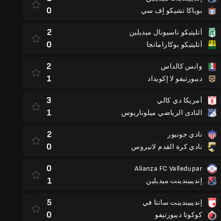
0
بوياكا تشيكو إف سي
2
أتليتيكو ناسيونال ميديلين
0
أتليتيكو بوكارامانجا
2
وانس كالداس
1
ديبورتيفو لا إكويداد
3
أمريكا دي كالي
1
النادى الرياضي ميلوناريوس
2
نادي جونيور
0
نادي كرة القدم لانيروس
0
Alianza FC Valledupar
1
إنديبيندينت ميديلين
5
إنديبيندينت سانتا في
0
كوكوتا ديبورتيفو