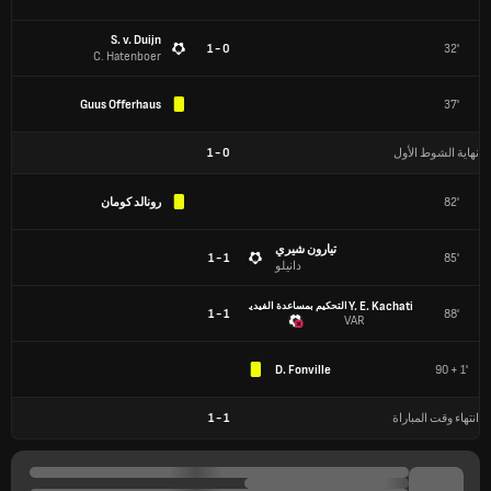
S. v. Duijn
0 - 1
32'
C. Hatenboer
Guus Offerhaus
37'
نهاية الشوط الأول
0
-
1
82'
رونالد كومان
تيارون شيري
1 - 1
85'
دانيلو
Y. E. Kachati
التحكيم بمساعدة الفيديو
1 - 1
88'
VAR
D. Fonville
90 + 1'
انتهاء وقت المباراة
1
-
1