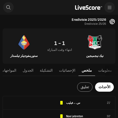
Eredivisie 2025/2026
Eredivisie 25/26
1 - 1
انتهاء وقت المباراة
نيك نيجميجين
ستورمفوجيلز تيلستار
معلومات
ملخص
الإحصائيات
التشكيلة
الجدول
المواجهات 
الأحداث
تعليق
21'
س. ،. فيليب
Noe Lebreton
30'