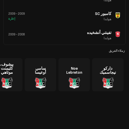
هولندا
كامبور SC
2009
-
2009
إعارة
هولندا
تفينتي أنشخيده
2009
-
2008
هولندا
زملاء الفريق
بيشوف،
داركو
Noe
سامي
كليمنت
نيجاسميك
Lebreton
أوعيسا
موتاهي