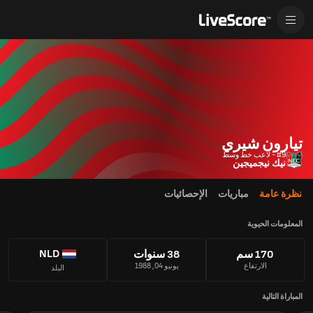
تيارون شيري
#9 - لاعب خط وسط
نيك نيجميجين
نظرة عامة
مباريات
الإحصائيات
المعلومات الحيوية
NLD
170 سم
38 سنوات
الارتفاع
يونيو 04, 1988
البلد
المباراة التالية