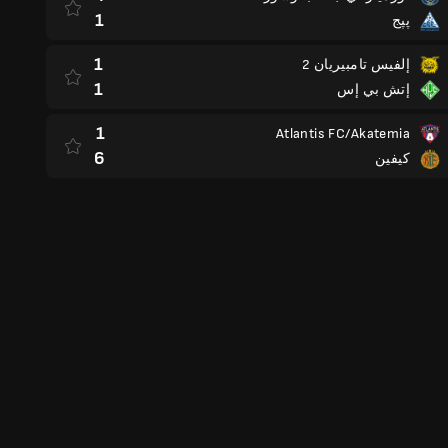
1
پپج
1
إلفيس تامبيريان 2
1
إتش بي إس
1
Atlantis FC/Akatemia
6
كيفين