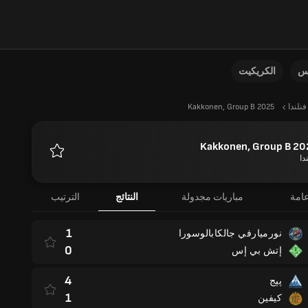
نس
الكريكيت
فنلندا
Kakkonen, Group B 2025
Kakkonen, Group B 20
دا
المفضلة
امة
مباريات مجدولة
النتائج
الترتيب
1
نورميارفي جالكابالوسورا
0
إتش بي إس
4
پپج
1
كيفين