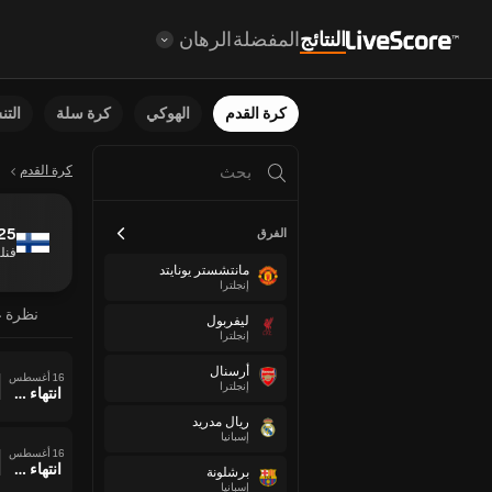
النتائج
المفضلة
الرهان
كرة القدم
الهوكي
كرة سلة
الت
كرة القدم
25
الفرق
فنلن
مانتشستر يونايتد
إنجلترا
نظرة ع
ليفربول
إنجلترا
أرسنال
16 أغسطس
إنجلترا
انتهاء وقت المباراة
ريال مدريد
إسبانيا
16 أغسطس
انتهاء وقت المباراة
برشلونة
إسبانيا