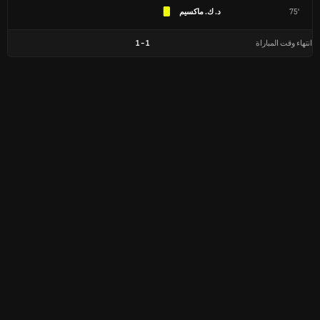
75'
د. ك. ماكسيم
انتهاء وقت المباراة
1
-
1