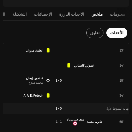
معلومات
ملخص
الأحداث البارزة
الإحصائيات
التشكيلة
الج
الأحداث
تعليق
13'
عطية، مروان
14'
تيموثي كاستاني
عاشور، إيمان
0 - 1
19'
محمد صلاح
A. A. E. Fotouh
34'
نهاية الشوط الأول
0
-
1
هدف في مرماه
66'
هاني، محمد
1 - 1