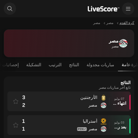
كرة القدم
مصر
مصر
مصر
مصر
رة عامة
مباريات مجدولة
النتائج
الترتيب
التشكيلة
إحصائيات ا
النتائج
تابع آخر مباريات مصر
3
الأرجنتين
07 يوليو
انتهاء وقت المباراة
2
مصر
1
أستراليا
03 يوليو
بعد ركلات الترجيح
1
مصر