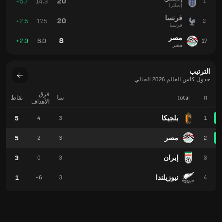
20
+5.7
14.3
1
إنجلترا
فرنسا
20
+2.5
17.5
2
فرنسا
مصر
8
+2.0
6.0
17
مصر
الترتيب
جدول كأس العالم 2026 الحالي
فرق
#
total
سا
نقاط
الأهداف
بلجيكا
5
4
3
1
مصر
5
2
3
2
إيران
3
0
3
3
نيوزيلندا
1
-6
3
4