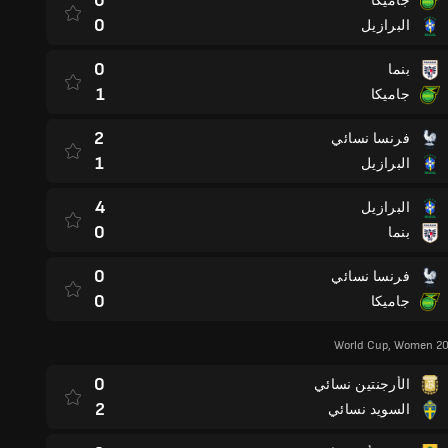
0
جاميكا
0
البرازيل
0
بنما
1
جاميكا
2
فرنسا نسائي
1
البرازيل
4
البرازيل
0
بنما
0
فرنسا نسائي
0
جاميكا
World Cup, Women 20
0
الأرجنتين نسائي
2
السويد نسائي