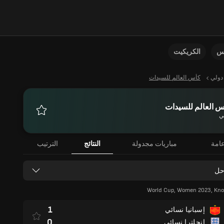
نس
الكريكيت
دولي
كأس العالم للسيدات
 العالم للسيدات
ي
المفضلة
امة
مباريات مجدولة
النتائج
الترتيب
حل
World Cup, Women 2023, Kno
1
إسبانيا نسائي
0
إنجلترا نسائي