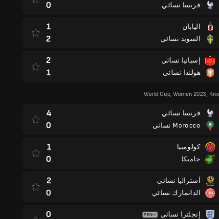
0
فرنسا نسائي
1
اليابان
2
السويد نسائي
2
إسبانيا نسائي
1
هولندا نسائي
World Cup, Women 2023, Kno
4
فرنسا نسائي
0
Morocco نسائي
1
كولومبيا
0
جاميكا
2
أستراليا نسائي
0
الدانمارك نسائي
0
إنجلترا نسائي