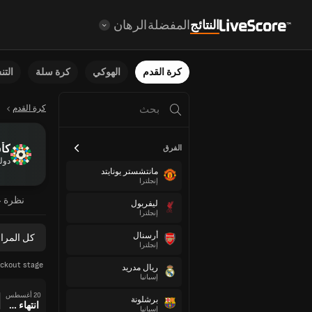
النتائج
المفضلة
الرهان
كرة القدم
الهوكي
كرة سلة
الت
كرة القدم
كأس
الفرق
دول
مانتشستر يونايتد
إنجلترا
نظرة ع
ليفربول
إنجلترا
أرسنال
كل المرا
إنجلترا
ckout stage
ريال مدريد
إسبانيا
20 أغسطس
برشلونة
انتهاء وقت المباراة
إسبانيا