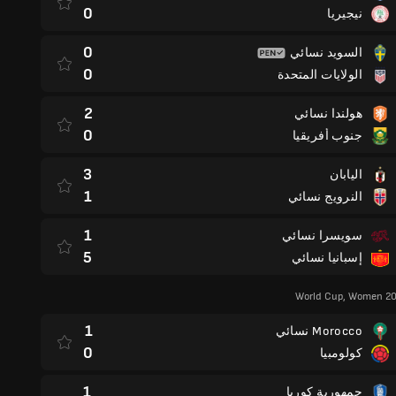
0
نيجيريا
0
السويد نسائي
0
الولايات المتحدة
2
هولندا نسائي
0
جنوب أفريقيا
3
اليابان
1
النرويج نسائي
1
سويسرا نسائي
5
إسبانيا نسائي
World Cup, Women 20
1
Morocco نسائي
0
كولومبيا
1
جمهورية كوريا