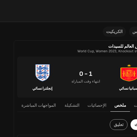
نس
الكريكيت
العالم للسيدات
World Cup, Women 2023, Knockout s
1 - 0
انتهاء وقت المباراة
بانيا نسائي
إنجلترا نسائي
ت
ملخص
الإحصائيات
التشكيلة
المواجهات المباشرة
ث
تعليق