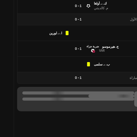
ك. ،. أولغا
1 - 0
م. كالدينتي
الأول
1
-
0
ا. ،. لورين
ج. هيرموسو
ضربة جزاء
1 - 0
VAR
ب. ،. سلمى
باراة
1
-
0