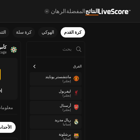
النتائج
المفضلة
الرهان
كرة القدم
الهوكي
كرة سلة
الت
كأس 
tage
الفرق
مانتشستر يونايتد
إنجلترا
إس
ليفربول
إنجلترا
أرسنال
معلوما
إنجلترا
ريال مدريد
إسبانيا
الأحدا
برشلونة
إسبانيا