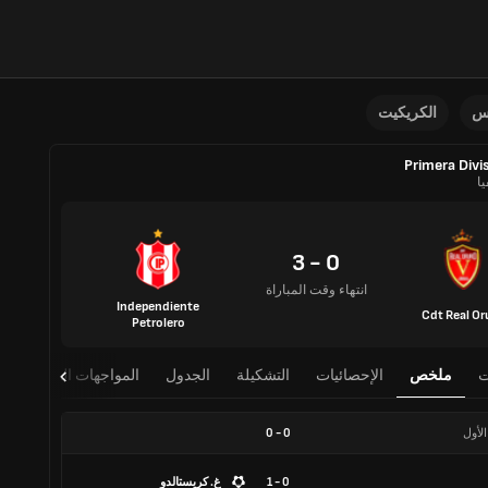
نس
الكريكيت
Primera Divi
يا
0 - 3
انتهاء وقت المباراة
Independiente
Cdt Real Or
Petrolero
ت
ملخص
الإحصائيات
التشكيلة
الجدول
المواجهات المباشرة
الأول
0
-
0
0 - 1
غ. كريستالدو