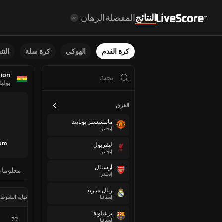
النتائج
المفضلة
الرهان
كرة القدم
الهوكي
كرة سلة
الت
sion
بوليف
الفرق
مانتشستر يونايتد
إنجلترا
uro
ليفربول
إنجلترا
أرسنال
معلوما
إنجلترا
ريال مدريد
نهاية الشوط 
إسبانيا
برشلونة
70'
إسبانيا