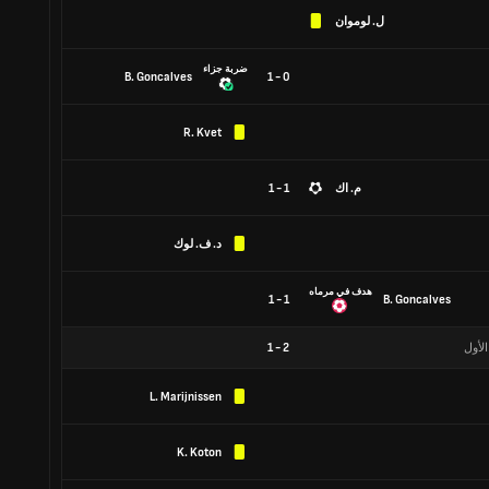
ل. لوموان
ضربة جزاء
B. Goncalves
0 - 1
R. Kvet
م. اك
1 - 1
د. ف. لوك
هدف في مرماه
1 - 1
B. Goncalves
الأول
2
-
1
L. Marijnissen
K. Koton