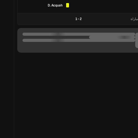
D. Acquah
باراة
2
-
1