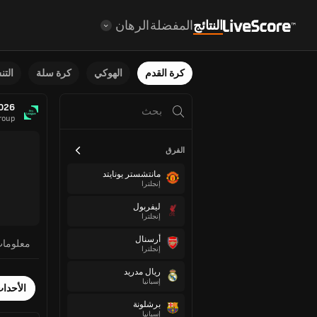
النتائج
المفضلة
الرهان
كرة القدم
الهوكي
كرة سلة
الت
2026
roup
الفرق
مانتشستر يونايتد
إنجلترا
ليفربول
إنجلترا
أرسنال
معلوما
إنجلترا
ريال مدريد
إسبانيا
الأحدا
برشلونة
إسبانيا