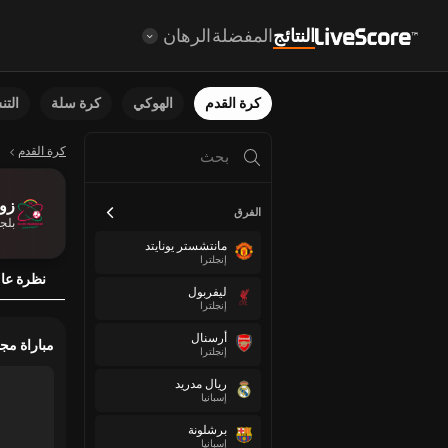
النتائج
المفضلة
الرهان
كرة القدم
الهوكي
كرة سلة
الت
كرة القدم
زو
الفرق
بلج
مانتشستر يونايتد
إنجلترا
نظرة عا
ليفربول
إنجلترا
أرسنال
مباراة مج
إنجلترا
ريال مدريد
إسبانيا
برشلونة
إسبانيا