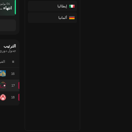
04 يوليو
إيطاليا
انتهاء وقت ال
ألمانيا
الترتيب
جدول دوري 
#
الف
16
17
18