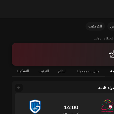
نس
الكريكيت
بلجيكا
زولت
لت
يكا
مة
مباريات مجدولة
النتائج
الترتيب
التشكيلة
دولة قادمة
14:00
09 أغسطس