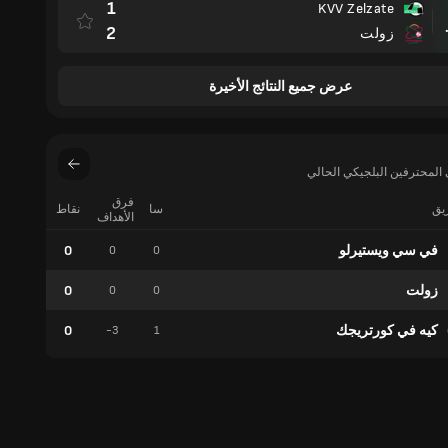
1
KVV Zelzate
مباراة
2
زولت
عرض جميع النتائج الأخيرة
المحترفين البلجيكي الحالي
فرق
ريق
سا
نقاط
فوز
الأهداف
في سي ويستيرلو
0
0
0
0
زولت
0
0
0
0
كيه في كورتريجك
0
0
-3
1