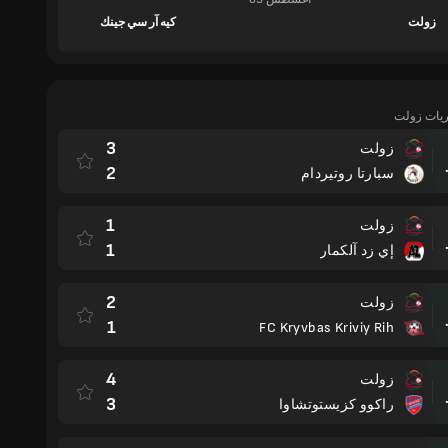
زولت
كيه آر سي جينك
اريات زولت
3
زولت
مباراة
2
سبارتا روتيردام
1
زولت
مباراة
1
إي زد آلكمار
2
زولت
مباراة
1
FC Kryvbas Kriviy Rih
4
زولت
مباراة
3
راكوو كزيستوتشاوا