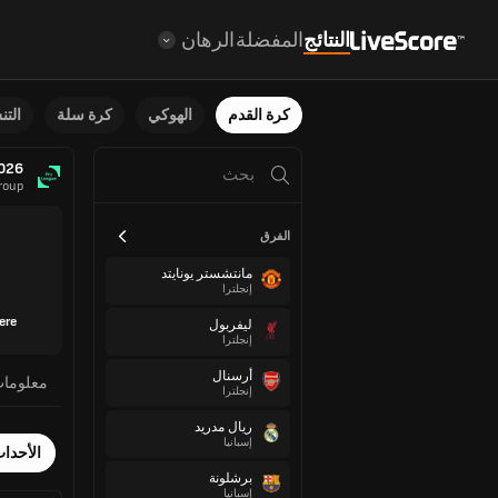
النتائج
المفضلة
الرهان
كرة القدم
الهوكي
كرة سلة
الت
2026
roup
الفرق
مانتشستر يونايتد
إنجلترا
ere
ليفربول
إنجلترا
أرسنال
معلوما
إنجلترا
ريال مدريد
إسبانيا
الأحدا
برشلونة
إسبانيا