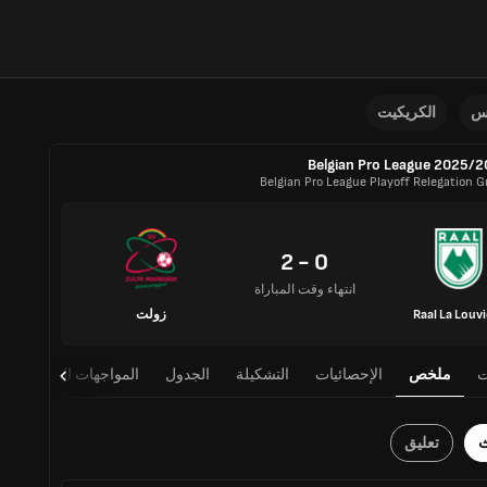
نس
الكريكيت
Belgian Pro League 2025/
Belgian Pro League Playoff Relegation G
0 - 2
انتهاء وقت المباراة
Raal La Louvi
زولت
ت
ملخص
الإحصائيات
التشكيلة
الجدول
المواجهات المباشرة
ث
تعليق