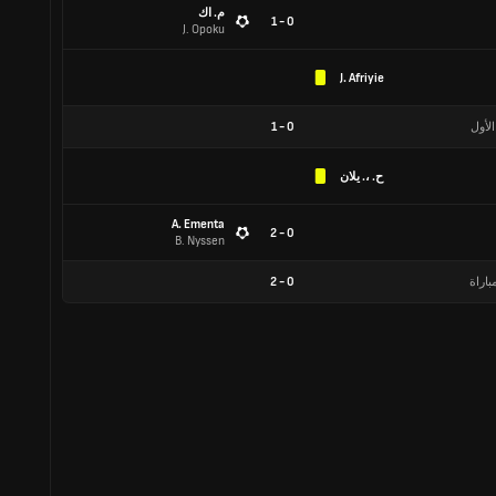
م. اك
0 - 1
J. Opoku
J. Afriyie
الأول
0
-
1
ح. ،. يلان
A. Ementa
0 - 2
B. Nyssen
باراة
0
-
2