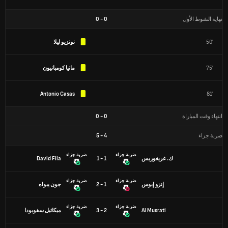
نهاية الشوط الأول
0
-
0
50'
نونزيو ليلا
75'
ماتيا كومبانيون
Antonio Casas
81'
انتهاء وقت المباراة
0
-
0
ضربة جزاء
4
-
5
ضربة جزاء
ضربة جزاء
ك. غريغوريس
1 - 1
David Fila
ضربة جزاء
ضربة جزاء
إنزو إبوس
1 - 2
جون يبواه
ضربة جزاء
ضربة جزاء
Al Musrati
2 - 3
ميكائيل سفوبودا