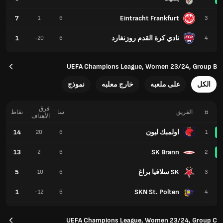
7
Eintracht Frankfurt
1
6
3
نادي كرة القدم روزنغارد
1
-20
6
4
UEFA Champions League, Women 23/24, Group B
الكل
على ملعبه
خارج معلبه
نموذج
فرق
#
الفريق
سا
نقاط
الأهداف
اولمبك ليون
14
20
6
1
13
SK Brann
2
6
2
SK سلافيا براغ
5
-10
6
3
1
SKN St. Polten
-12
6
4
UEFA Champions League, Women 23/24, Group C