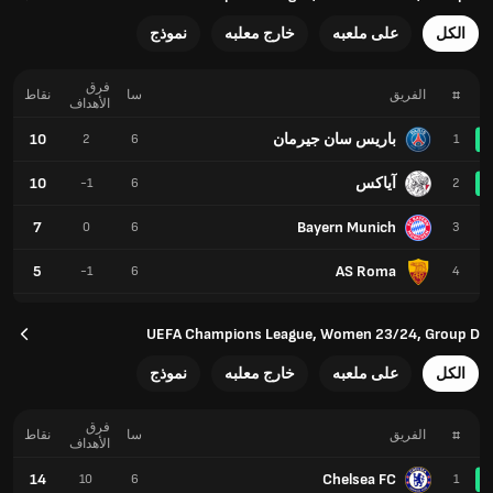
الكل
على ملعبه
خارج معلبه
نموذج
فرق
#
الفريق
سا
نقاط
الأهداف
باريس سان جيرمان
10
2
6
1
آياكس
10
-1
6
2
7
Bayern Munich
0
6
3
5
AS Roma
-1
6
4
UEFA Champions League, Women 23/24, Group D
الكل
على ملعبه
خارج معلبه
نموذج
فرق
#
الفريق
سا
نقاط
الأهداف
14
Chelsea FC
10
6
1