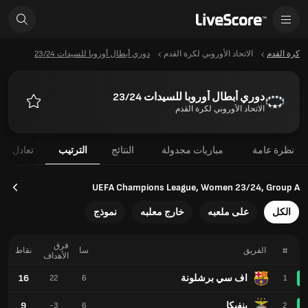
كرة القدم
الاتحاد الأوروبي لكرة القدم
دوري أبطال أوروبا للسيدات 23/24
دوري أبطال أوروبا للسيدات 23/24
الاتحاد الأوروبي لكرة القدم
المفضلة
نظرة عامة
مباريات مجدولة
النتائج
الترتيب
تعادل
UEFA Champions League, Women 23/24, Group A
الكل
على ملعبه
خارج معلبه
نموذج
فرق
#
الفريق
سا
نقاط
الأهداف
اف سي برشلونة
16
22
6
1
بنفيكا
9
-3
6
2