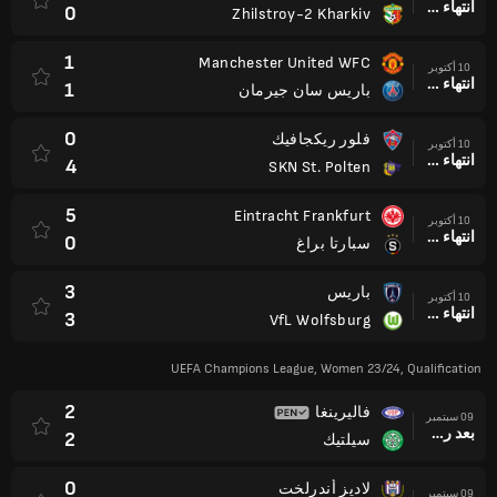
انتهاء وقت المباراة
0
Zhilstroy-2 Kharkiv
1
Manchester United WFC
10 أكتوبر
انتهاء وقت المباراة
1
باريس سان جيرمان
0
فلور ريكجافيك
10 أكتوبر
انتهاء وقت المباراة
4
SKN St. Polten
5
Eintracht Frankfurt
10 أكتوبر
انتهاء وقت المباراة
0
سبارتا براغ
3
باريس
10 أكتوبر
انتهاء وقت المباراة
3
VfL Wolfsburg
UEFA Champions League, Women 23/24, Qualification
2
فاليرينغا
09 سبتمبر
بعد ركلات الترجيح
2
سيلتيك
0
لاديز أندرلخت
09 سبتمبر