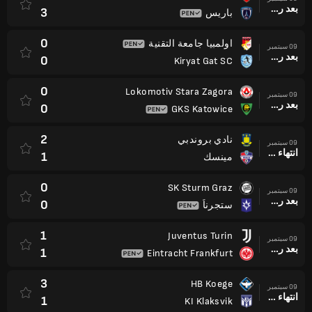
بعد ركلات الترجيح
3
باريس
0
اولمبيا جامعة التقنية
09 سبتمبر
بعد ركلات الترجيح
0
Kiryat Gat SC
0
Lokomotiv Stara Zagora
09 سبتمبر
بعد ركلات الترجيح
0
GKS Katowice
2
نادي بروندبي
09 سبتمبر
انتهاء وقت المباراة
1
مينسك
0
SK Sturm Graz
09 سبتمبر
بعد ركلات الترجيح
0
ستجرناً
1
Juventus Turin
09 سبتمبر
بعد ركلات الترجيح
1
Eintracht Frankfurt
3
HB Koege
09 سبتمبر
انتهاء وقت المباراة
1
KI Klaksvik