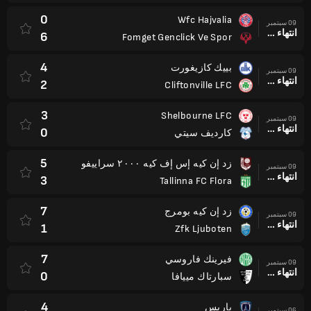
0
Wfc Hajvalia
09 سبتمبر
انتهاء وقت المباراة
6
Fomget Genclick Ve Spor
4
بييك كازيغورت
09 سبتمبر
انتهاء وقت المباراة
2
Cliftonville LFC
3
Shelbourne LFC
09 سبتمبر
انتهاء وقت المباراة
0
كارديف سيتي
5
زد إن كيه إس إف كيه ٢٠٠٠ سراييفو
09 سبتمبر
انتهاء وقت المباراة
3
Tallinna FC Flora
7
زد إن كيه بومرج
09 سبتمبر
انتهاء وقت المباراة
1
Zfk Ljuboten
7
فيرينك فاروسي
09 سبتمبر
انتهاء وقت المباراة
0
سبارتاك مييافا
4
باريس
06 سبتمبر