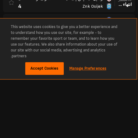
انتهاء وقت المباراة
4
Znk Osijek
0
زد إن كيه بومرج
06 سبتمبر
بعد ركلات الترجيح
This website uses cookies to give you a better experience and
0
WFC Nike Tbilisi
to understand how you use our site, for example - to
remember your favorite sport or team, and to learn how you
7
زد إف كيه سبارتيك
06 سبتمبر
use our features. We also share information about your use of
انتهاء وقت المباراة
0
KI Klaksvik
our site with our social media, advertising and analytics
partners.
6
اولمبيا جامعة التقنية
06 سبتمبر
انتهاء وقت المباراة
Accept Cookies
Manage Preferences
2
سبارتاك مييافا
0
بييك كازيغورت
06 سبتمبر
انتهاء وقت المباراة
1
ريجاس
5
SK Brann
06 سبتمبر
انتهاء وقت المباراة
0
Lokomotiv Stara Zagora
0
نادي بروندبي
06 سبتمبر
انتهاء وقت المباراة
1
سيلتيك