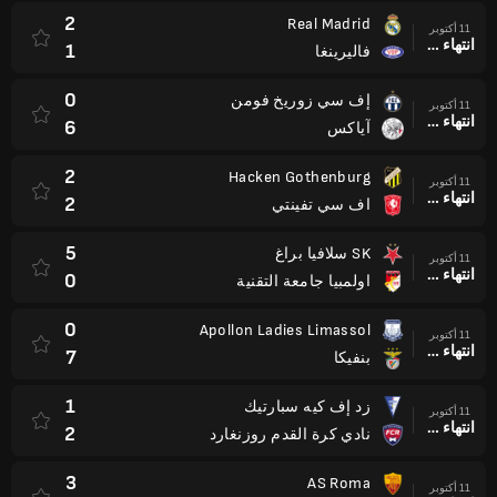
2
Real Madrid
11 أكتوبر
انتهاء وقت المباراة
1
فاليرينغا
0
إف سي زوريخ فومن
11 أكتوبر
انتهاء وقت المباراة
6
آياكس
2
Hacken Gothenburg
11 أكتوبر
انتهاء وقت المباراة
2
اف سي تفينتي
5
SK سلافيا براغ
11 أكتوبر
انتهاء وقت المباراة
0
اولمبيا جامعة التقنية
0
Apollon Ladies Limassol
11 أكتوبر
انتهاء وقت المباراة
7
بنفيكا
1
زد إف كيه سبارتيك
11 أكتوبر
انتهاء وقت المباراة
2
نادي كرة القدم روزنغارد
3
AS Roma
11 أكتوبر