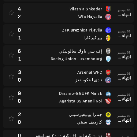
4
Vllaznia Shkoder
06 سبتمبر
انتهاء وقت المباراة
2
Wfc Hajvalia
0
ZFK Breznica Pljevlja
06 سبتمبر
انتهاء وقت المباراة
1
بيركيركارا
6
إف سي باوك سالونيكي
06 سبتمبر
انتهاء وقت المباراة
1
Racing Union Luxembourg
3
Arsenal WFC
06 سبتمبر
انتهاء وقت المباراة
0
نادي لينكوبينغز
9
Dinamo-BGUFK Minsk
06 سبتمبر
انتهاء وقت المباراة
0
Agarista SS Anenii Noi
2
جنترا يونيفيرسيتي
06 سبتمبر
انتهاء وقت المباراة
0
كارديف سيتي
0
زد إن كيه إس إف كيه ٢٠٠٠ سراييفو
06 سبتمبر