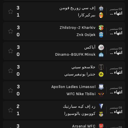
3
إف سي زوريخ فومن
09 سبتمبر
انتهاء وقت المباراة
1
بيركيركارا
3
Zhilstroy-2 Kharkiv
09 سبتمبر
انتهاء وقت المباراة
0
Znk Osijek
3
آياكس
09 سبتمبر
انتهاء وقت المباراة
0
Dinamo-BGUFK Minsk
3
جلاسجو سيتي
09 سبتمبر
انتهاء وقت المباراة
0
جنترا يونيفيرسيتي
3
Apollon Ladies Limassol
09 سبتمبر
انتهاء وقت المباراة
0
WFC Nike Tbilisi
2
زد إف كيه سبارتيك
09 سبتمبر
انتهاء وقت المباراة
1
كووبيون بالوسيورا
3
Arsenal WFC
09 سبتمبر