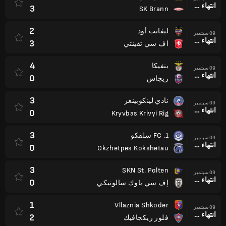
انتهاء وقت المباراة
3
SK Brann
2
ليفانت أود
09 سبتمبر
انتهاء وقت المباراة
3
اف سي تفينتي
4
بنفيكا
09 سبتمبر
انتهاء وقت المباراة
0
ريجاس
3
نادي لينكوبينغز
09 سبتمبر
انتهاء وقت المباراة
0
Kryvbas Krivyi Rig
3
1. FC سلفكو
09 سبتمبر
انتهاء وقت المباراة
0
Okzhetpes Kokshetau
3
SKN St. Polten
09 سبتمبر
انتهاء وقت المباراة
0
إف سي باوك سالونيكي
1
Vllaznia Shkoder
09 سبتمبر
انتهاء وقت المباراة
2
فلور ريكجافيك