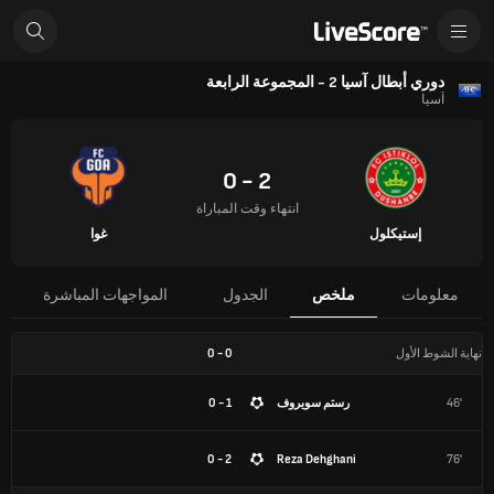
دوري أبطال آسيا 2 - المجموعة الرابعة
آسيا
2 - 0
انتهاء وقت المباراة
إستيكلول
غوا
معلومات
ملخص
الجدول
المواجهات المباشرة
نهاية الشوط الأول
0
-
0
46'
رستم سويروف
1 - 0
2 - 0
Reza Dehghani
76'