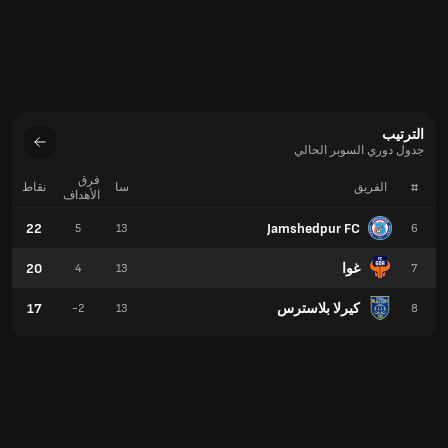
الترتيب
جدول دوري السوبر الحالي
فرق
#
الفريق
سا
نقاط
الأهداف
22
Jamshedpur FC
5
13
6
غوا
20
4
13
7
كيرلا بلاسترس
17
-2
13
8