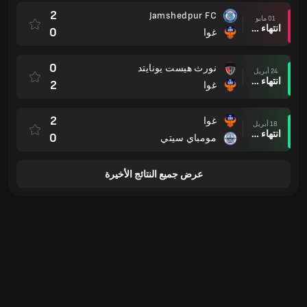
2
Jamshedpur FC
01 مايو
انتهاء وقت المباراة
0
غوا
0
نورث هيست يونايتد
24 أبريل
انتهاء وقت المباراة
2
غوا
2
غوا
18 أبريل
انتهاء وقت المباراة
0
مومباي سيتي
عرض جميع النتائج الأخيرة