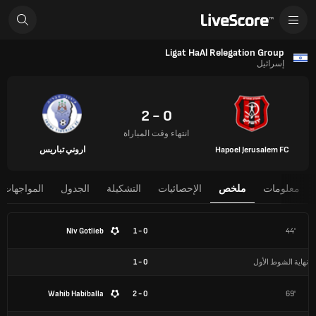
Ligat HaAl Relegation Group
إسرائيل
0 - 2
انتهاء وقت المباراة
Hapoel Jerusalem FC
اروني تباريس
معلومات
ملخص
الإحصائيات
التشكيلة
الجدول
المواجهات 
Niv Gotlieb
0 - 1
44'
نهاية الشوط الأول
0
-
1
Wahib Habiballa
0 - 2
69'