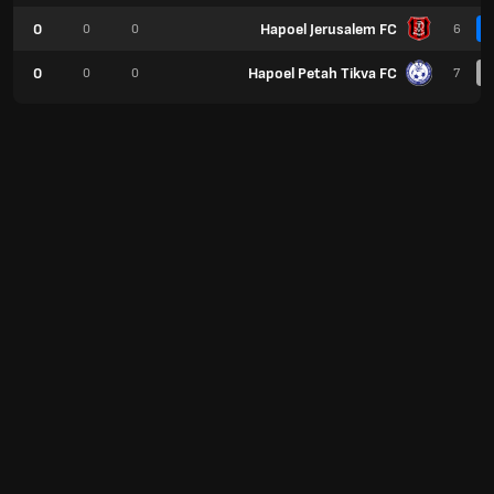
0
Hapoel Jerusalem FC
0
0
6
0
Hapoel Petah Tikva FC
0
0
7