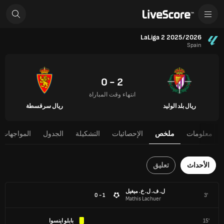
LaLiga 2 2025/2026
Spain
2 - 0
انتهاء وقت المباراة
ريال بلد الوليد
ريال سرقسطة
معلومات
ملخص
الإحصائيات
التشكيلة
الجدول
المواجهات 
الأحداث
تعليق
ل. ف. ل. خ. ميغيل
1 - 0
3'
Mathis Lachuer
15'
بابلو اينسوا