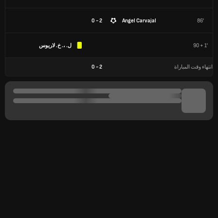
2 - 0
Angel Carvajal
86'
90 + 1'
ل. ،. خ. لاريوس
انتهاء وقت المباراة
2
-
0