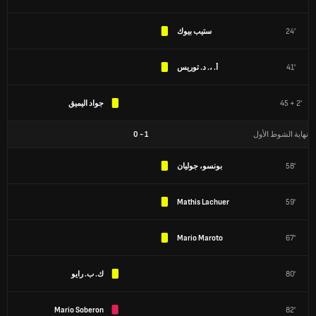
24'
ستيب بيوك
41'
أ. ،. د. توريس
45 + 2'
جواد اليميق
نهاية الشوط الأول
1
-
0
58'
بونسو، جوليان
Mathis Lachuer
59'
Mario Maroto
67'
80'
ك. ب. رايو
Mario Soberon
82'