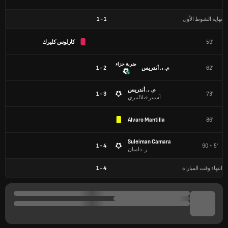
نهاية الشوط الأول
1
-
1
59'
كارلوس كليرك
ضربة جزاء
62'
م. ،. أندريس
2 - 1
م. ،. أندريس
3 - 1
73'
أسيير فيلاليبري
Alvaro Mantilla
86'
Suleiman Camara
4 - 1
90 + 5'
ر. داميان
انتهاء وقت المباراة
4
-
1