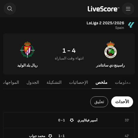
LaLiga 2 2025/2026
Spain
4 - 1
انتهاء وقت المباراة
راسينج دي سانتاندر
ريال بلد الوليد
معلومات
ملخص
الإحصائيات
التشكيلة
الجدول
المواجهات 
الأحداث
تعليق
33'
أسيير فيلاليبري
1 - 0
42'
1 - 1
محمد جواب