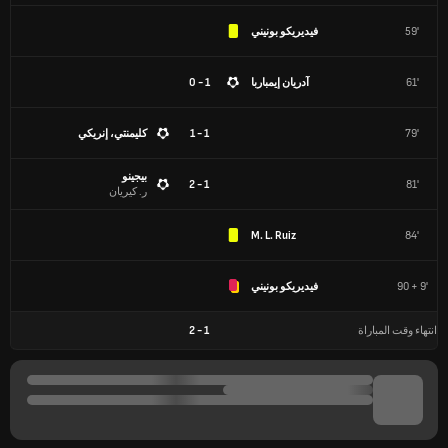
59'
فيديريكو بونيني
61'
آدريان إيمباربا
1 - 0
79'
1 - 1
كليمنتي، إنريكي
بيجينو
1 - 2
81'
ر. كيريان
M. L. Ruiz
84'
90 + 9'
فيديريكو بونيني
انتهاء وقت المباراة
1
-
2