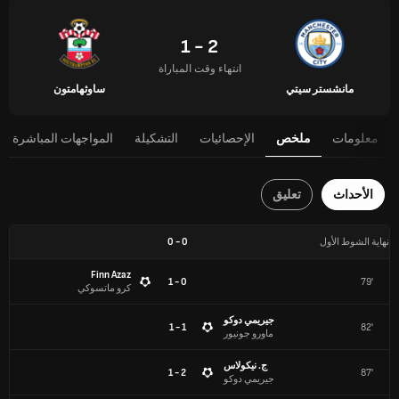
2 - 1
انتهاء وقت المباراة
مانشستر سيتي
ساوثهامتون
معلومات
ملخص
الإحصائيات
التشكيلة
المواجهات المباشرة
الأحداث
تعليق
نهاية الشوط الأول
0
-
0
Finn Azaz
0 - 1
79'
كرو ماتسوكي
جيريمي دوكو
1 - 1
82'
ماورو جونيور
ج. نيكولاس
2 - 1
87'
جيريمي دوكو