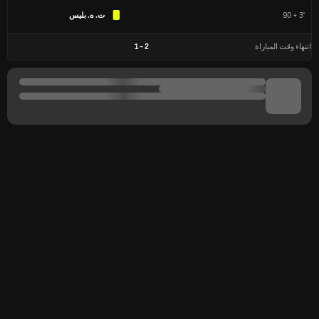
90 + 3'
ت. ه. بليس
انتهاء وقت المباراة
2
-
1