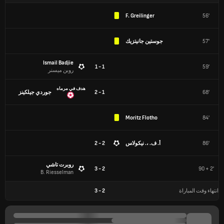
F. Greilinger
56'
57'
جوستين جانيتزيك
Ismail Badjie
1 - 1
59'
روبن ميسنر
هدف في مرماه
68'
1 - 2
جوردي جيلكينز
Moritz Flotho
84'
86'
أ. ف. ،. نيكولاس
2 - 2
روبرت تاشي
2 - 3
90 + 2'
B. Riesselman
انتهاء وقت المباراة
2
-
3