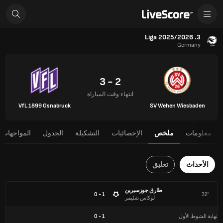
3. Liga 2025/2026
Germany
2 - 3
انتهاء وقت المباراة
VfL 1899 Osnabruck
SV Wehen Wiesbaden
معلومات
ملخص
الإحصائيات
التشكيلة
الجدول
المواجهات 
الأحداث
تعليق
طارق جوزسيرين
1 - 0
32'
لوكاس شليمر
نهاية الشوط الأول
1
-
0