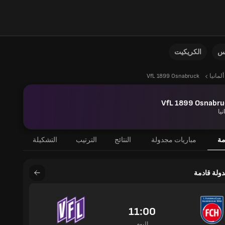
نس
الكريكيت
ألمانيا
VfL 1899 Osnabruck
VfL 1899 Osnabru
نيا
مة
مباريات مجدولة
النتائج
الترتيب
التشكيلة
دولة قادمة
11:00
اليوم