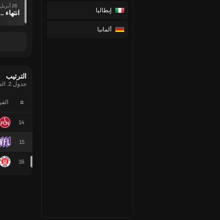
28 أبريل
إيطاليا
انتهاء وقت ال
ألمانيا
الترتيب
جدول 2. الدوري الألماني الحالي
#
الف
14
15
16