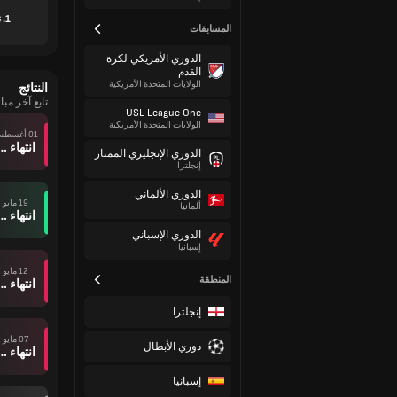
1. نادي هايدنهايم
المسابقات
الدوري الأمريكي لكرة
القدم
الولايات المتحدة الأمريكية
النتائج
تابع آخر مباريات nabruck
USL League One
الولايات المتحدة الأمريكية
01 أغسطس
انتهاء وقت ال
الدوري الإنجليزي الممتاز
إنجلترا
الدوري الألماني
19 مايو
ألمانيا
انتهاء وقت ال
الدوري الإسباني
إسبانيا
12 مايو
المنطقة
انتهاء وقت ال
إنجلترا
07 مايو
دوري الأبطال
انتهاء وقت ال
إسبانيا