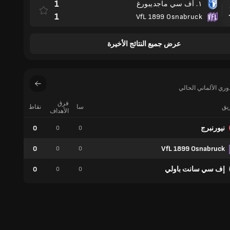
1
١. أف سي ماجديبورغ
مباراة
1
VfL 1899 Osnabruck
عرض جميع النتائج الأخيرة
فرق
ريق
سا
نقاط
فوز
الأهداف
نيورنبرج
0
0
0
0
0
VfL 1899 Osnabruck
0
0
0
إف سي سانت باولي
0
0
0
0