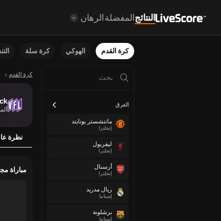
النتائج
المفضلة
الرهان
كرة القدم
الهوكي
كرة سلة
الت
كرة القدم
ck
الفرق
ألما
مانتشستر يونايتد
إنجلترا
نظرة عا
ليفربول
إنجلترا
أرسنال
مباراة مج
إنجلترا
ريال مدريد
إسبانيا
برشلونة
إسبانيا