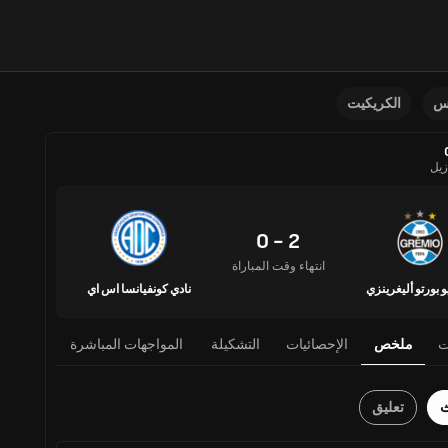
نس
الكريكيت
زيل
2 - 0
انتهاء وقت المباراة
 بورتو أليغرينزي
نادي كونفيانسا اس اي
ت
ملخص
الإحصائيات
التشكيلة
المواجهات المباشرة
ث
تعليق