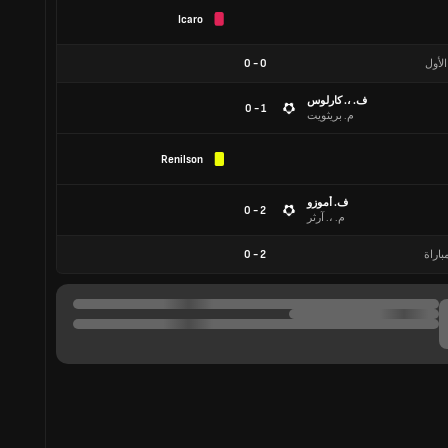
Icaro
الأول
0
-
0
ف. ،. كارلوس
1 - 0
م. بريثويت
Renilson
ف. أموزو
2 - 0
م. ،. آرثر
باراة
2
-
0