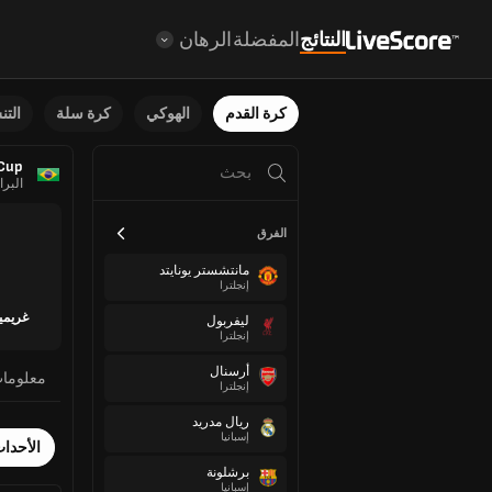
النتائج
المفضلة
الرهان
كرة القدم
الهوكي
كرة سلة
الت
Cup
البرا
الفرق
مانتشستر يونايتد
إنجلترا
غريميو
ليفربول
إنجلترا
أرسنال
معلوما
إنجلترا
ريال مدريد
إسبانيا
الأحدا
برشلونة
إسبانيا