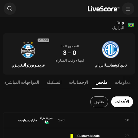
Cup
البرازيل
AGG
المجموع: 0 - 5
0 - 3
انتهاء وقت المباراة
نادي كونفيانسا اس اي
غريميو بورتو أليغرينزي
معلومات
ملخص
الإحصائيات
التشكيلة
المواجهات المباشرة
الأحداث
تعليق
ضربة جزاء
14'
0 - 1
مارتن بريثويت
Gustavo Nicola
22'