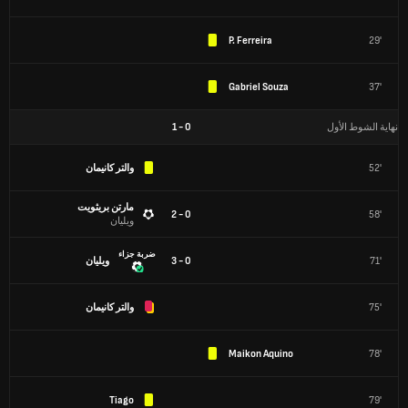
P. Ferreira
29'
Gabriel Souza
37'
نهاية الشوط الأول
0
-
1
52'
والتر كانيمان
مارتن بريثويت
0 - 2
58'
ويليان
ضربة جزاء
71'
0 - 3
ويليان
75'
والتر كانيمان
Maikon Aquino
78'
Tiago
79'