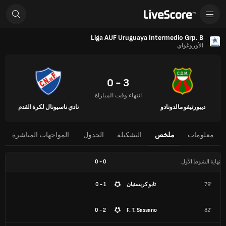
Liga AUF Uruguaya Intermedio Grp. B
الأوروغواي
3 - 0
انتهاء وقت المباراة
ديبورتيفو مالدونادو
نادي ناسيونال لكرة القدم
معلومات
ملخص
التشكيلة
الجدول
المواجهات المباشرة
نهاية الشوط الأول
0
-
0
79'
تابو كريستيان
1 - 0
2 - 0
F. T. Sassano
82'