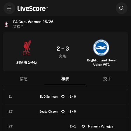
FA Cup, Women 25/26
英格兰
2 - 3
完场
Brighton and Hove
利物浦女子队
Albion WFC
信息
概要
交手
11'
D. O'Sullivan
1 - 0
22'
Beata Olsson
2 - 0
23'
2 - 1
Manuela Vanegas