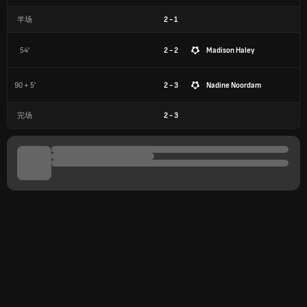
半场
2
-
1
54'
2 - 2
Madison Haley
90 + 5'
2 - 3
Nadine Noordam
完场
2
-
3