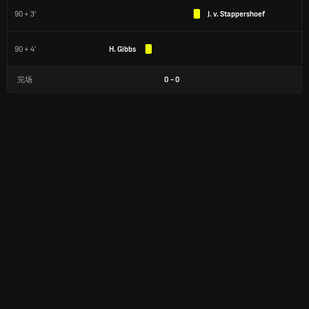
90 + 3'
J. v. Stappershoef
90 + 4'
H. Gibbs
完场
0
-
0