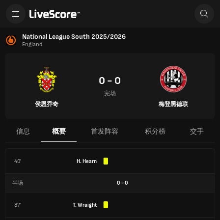
National League South 2025/2026
England
0 - 0
完场
侯恩乔奇
梅登黑德联
信息
概要
首发阵容
积分榜
交手
40'
H. Hearn
半场
0
-
0
87'
T. Wraight