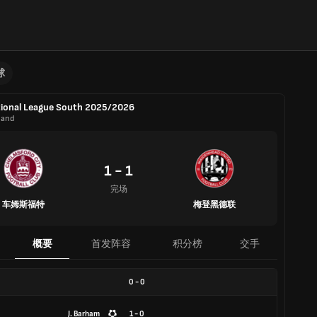
球
ional League South 2025/2026
land
1 - 1
完场
车姆斯福特
梅登黑德联
概要
首发阵容
积分榜
交手
0
-
0
J. Barham
1 - 0