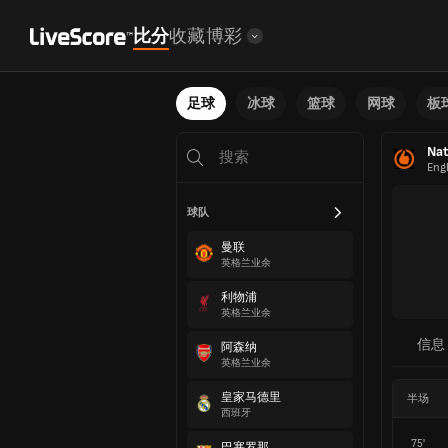
比分
收藏
博彩
足球
冰球
篮球
网球
板
Nat
Eng
球队
曼联
英格兰业余
利物浦
英格兰业余
信息
阿森纳
英格兰业余
皇家马德里
半场
西班牙
75'
巴塞罗那