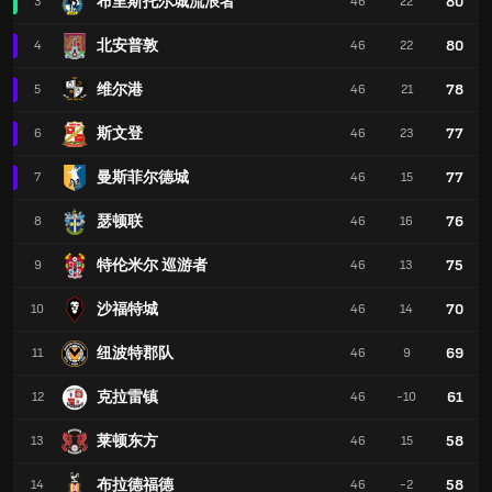
布里斯托尔城流浪者
80
3
46
22
北安普敦
80
4
46
22
维尔港
78
5
46
21
斯文登
77
6
46
23
曼斯菲尔德城
77
7
46
15
瑟顿联
76
8
46
16
特伦米尔 巡游者
75
9
46
13
沙福特城
70
10
46
14
纽波特郡队
69
11
46
9
克拉雷镇
61
12
46
-10
莱顿东方
58
13
46
15
布拉德福德
58
14
46
-2