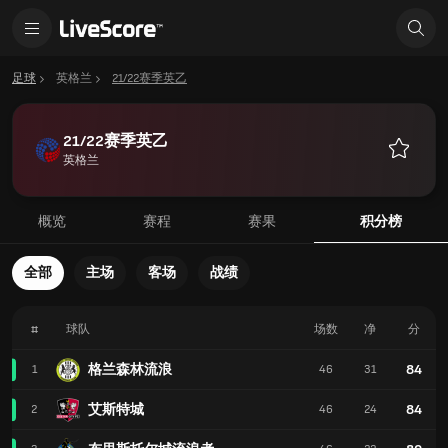
足球
英格兰
21/22赛季英乙
21/22赛季英乙
英格兰
收
藏
概览
赛程
赛果
积分榜
全部
主场
客场
战绩
#
球队
场数
净
分
格兰森林流浪
84
1
46
31
艾斯特城
84
2
46
24