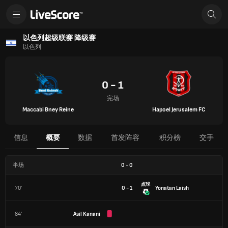
以色列超级联赛 降级赛
以色列
0 - 1
完场
Maccabi Bney Reine
Hapoel Jerusalem FC
信息
概要
数据
首发阵容
积分榜
交手
半场
0
-
0
点球
70'
0 - 1
Yonatan Laish
84'
Asil Kanani