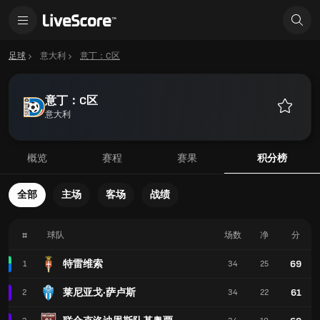
足球
意大利
意丁：C区
意丁：C区
意大利
收
藏
概览
赛程
赛果
积分榜
全部
主场
客场
战绩
#
球队
场数
净
分
特雷维索
69
1
34
25
莱尼亚戈·萨卢斯
61
2
34
22