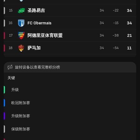
圣路易吉
34
15
34
-22
FC Obermais
34
16
34
-15
阿德里亚体育联盟
21
17
34
-38
萨马加
11
18
34
-54
旋转设备以查看完整积分榜
关键
升级
欧冠附加赛
升级附加赛
保级附加赛