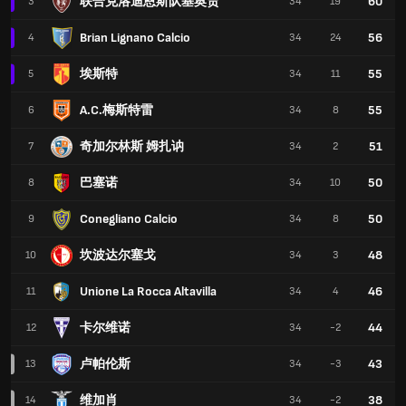
联合克洛迪恩斯队基奥贾
60
3
34
19
Brian Lignano Calcio
56
4
34
24
埃斯特
55
5
34
11
A.C.梅斯特雷
55
6
34
8
奇加尔林斯 姆扎讷
51
7
34
2
巴塞诺
50
8
34
10
Conegliano Calcio
50
9
34
8
坎波达尔塞戈
48
10
34
3
Unione La Rocca Altavilla
46
11
34
4
卡尔维诺
44
12
34
-2
卢帕伦斯
43
13
34
-3
维加肖
38
14
34
-2